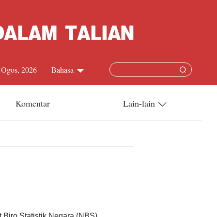
 Ogos, 2026
Bahasa
中文简体
Komentar
Lain-lain
English
China-ASEAN
日本語
China-Dunia
Français
Terkini
Español
Русский
Biro Statistik Negara (NBS).