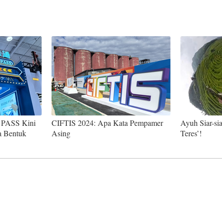
 PASS Kini
CIFTIS 2024: Apa Kata Pempamer
Ayuh Siar-si
a Bentuk
Asing
Teres’!