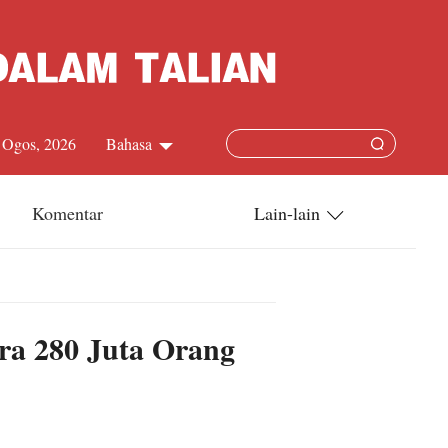
7 Ogos, 2026
Bahasa
中文简体
Komentar
Lain-lain
English
China-ASEAN
日本語
China-Dunia
ra 280 Juta Orang
Français
Terkini
Español
Русский