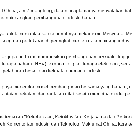
umat China, Jin Zhuanglong, dalam ucaptamanya menyatakan b
embincangkan pembangunan industri baharu.
gnya untuk memanfaatkan sepenuhnya mekanisme Mesyuarat Men
og dan pertukaran di peringkat menteri dalam bidang indust
hak juga perlu mempromosikan pembangunan berkualiti tinggi 
 tenaga baharu (NEV), ekonomi digital, tenaga elektronik, sert
, pelaburan besar, dan kekuatan pemacu industri.
ingnya meneroka model pembangunan bersama yang baharu, mer
 rantaian bekalan, dan rantaian nilai, selain membina model 
ertemakan "Keterbukaan, Keinklusifan, Kerjasama dan Perkon
leh Kementerian Industri dan Teknologi Maklumat China, keraj