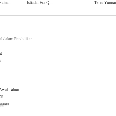
Hainan
Istiadat Era Qin
Teres Yunna
al dalam Pendidikan
t
N
 Awal Tahun
CS
ggara