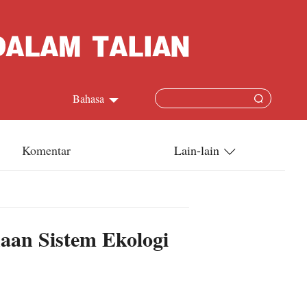
Bahasa
中文简体
Komentar
Lain-lain
English
China-ASEAN
日本語
China-Dunia
an Sistem Ekologi
Français
Terkini
Español
Русский