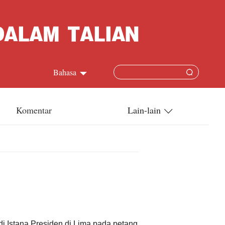
Bahasa
中文简体
Komentar
Lain-lain
English
China-ASEAN
日本語
China-Dunia
Français
Terkini
Español
Русский
i Istana Presiden di Lima pada petang