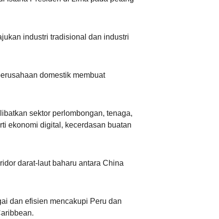
عربي
an industri tradisional dan industri
한국어
Deutsch
n perusahaan domestik membuat
Português
ibatkan sektor perlombongan, tenaga,
Kiswahili
i ekonomi digital, kecerdasan buatan
Italiano
dor darat-laut baharu antara China
Қазақ тілі
ภาษาไทย
ai dan efisien mencakupi Peru dan
Caribbean.
Bahasa Melayu