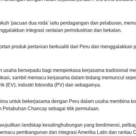
uh 'pacuan dua roda' iaitu perdagangan dan pelaburan, memajuk
nggalakkan integrasi rantaian perindustrian dan bekalan.
rtan produk pertanian berkualiti dari Peru dan menggalakka
 usaha bersepadu bagi memperkasa kerjasama tradisional mel
nikasi, sambil memacu kerjasama dalam bidang memuncul sepert
rik (EV), industri fotovolta (PV) dan sebagainya.
hina untuk bekerjasama dengan Peru dalam usaha membina kori
 Pelabuhan Chancay sebagai titik permulaan.
wujudkan landskap kesalinghubungan yang berdimensi, pelbag
s memacu pembangunan dan integrasi Amerika Latin dan rantau 