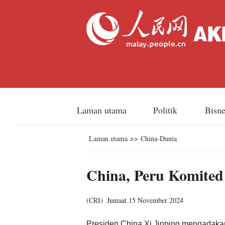
Laman utama
Politik
Bisn
Laman utama
>>
China-Dunia
China, Peru Komited
(
CRI
)
Jumaat 15 November 2024
Presiden China Xi Jinping mengadakan