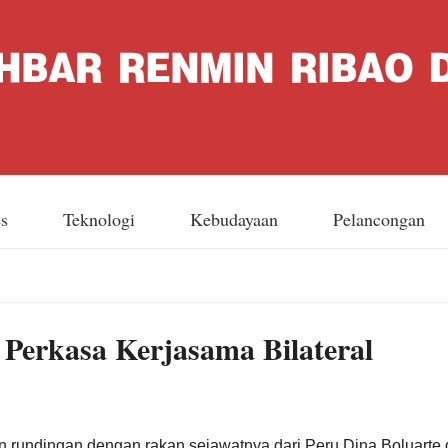
es
Teknologi
Kebudayaan
Pelancongan
 Perkasa Kerjasama Bilateral
 rundingan dengan rakan sejawatnya dari Peru Dina Boluarte d