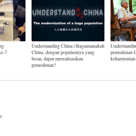
ng
Understanding China | Bagaimanakah
Understandin
ke-7
China, dengan populasinya yang
pemodenan C
besar, dapat merealisasikan
keharmonian
pemodenan?
u