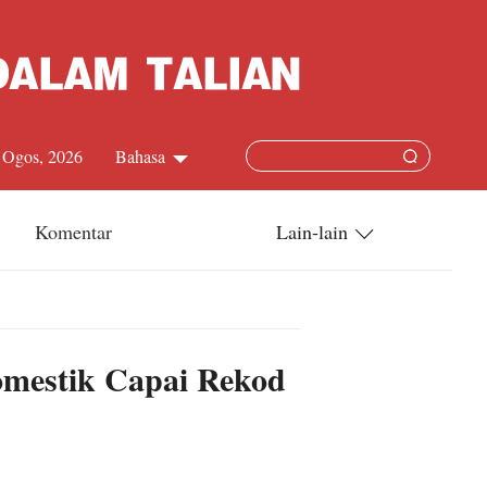
7 Ogos, 2026
Bahasa
中文简体
Komentar
Lain-lain
English
China-ASEAN
日本語
China-Dunia
omestik Capai Rekod
Français
Terkini
Español
Русский