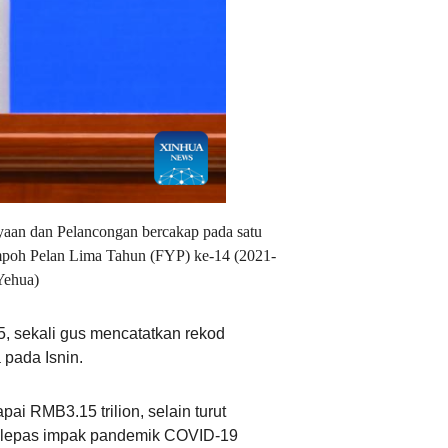
Ελληνικά
Tiếng Việt
اردو
हिन्दी
ayaan dan Pelancongan bercakap pada satu
empoh Pelan Lima Tahun (FYP) ke-14 (2021-
Yehua)
, sekali gus mencatatkan rekod
 pada Isnin.
i RMB3.15 trilion, selain turut
selepas impak pandemik COVID-19