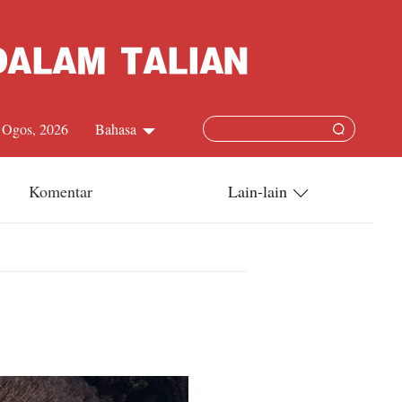
8 Ogos, 2026
Bahasa
中文简体
Komentar
Lain-lain
English
China-ASEAN
日本語
China-Dunia
Français
Terkini
Español
Русский