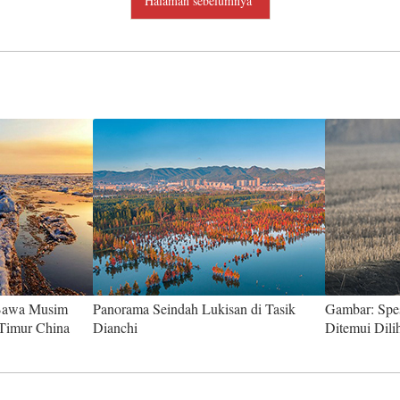
Halaman sebelumnya
 Bawa Musim
Panorama Seindah Lukisan di Tasik
Gambar: Spes
 Timur China
Dianchi
Ditemui Dili