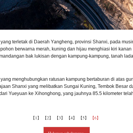
yang terletak di Daerah Yangheng, provinsi Shanxi, pada mus
epohon berwarna merah, kuning dan hijau menghiasi kiri kana
mandangan bak lukisan dengan kampung-kampung, tanah ladan
yang menghubungkan ratusan kampung bertaburan di atas gun
jaan Shanxi yang melibatkan Sungai Kuning, Tembok Besar da
u dari Yueyuan ke Xihonghong, yang jauhnya 85.5 kilometer tela
【1】
【2】
【3】
【4】
【5】
【6】