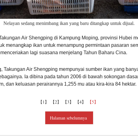
Nelayan sedang menimbang ikan yang baru ditangkap untuk dijual.
Takungan Air Shengping di Kampung Moping, provinsi Hubei
buk menangkap ikan untuk menampung permintaan pasaran sem
t menceriakan lagi suasana menjelang Tahun Baharu Cina.
ang, Takungan Air Shengping mempunyai sumber ikan yang banya
sebagainya. Ia dibina pada tahun 2006 di bawah sokongan dasa
, dan keluasan perairannya 1,255 mu atau kira-kira 84 hektar.
【1】
【2】
【3】
【4】
【5】
Halaman sebelumnya