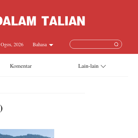
7 Ogos, 2026
Bahasa
中文简体
Komentar
Lain-lain
English
China-ASEAN
日本語
China-Dunia
)
Français
Terkini
Español
Русский