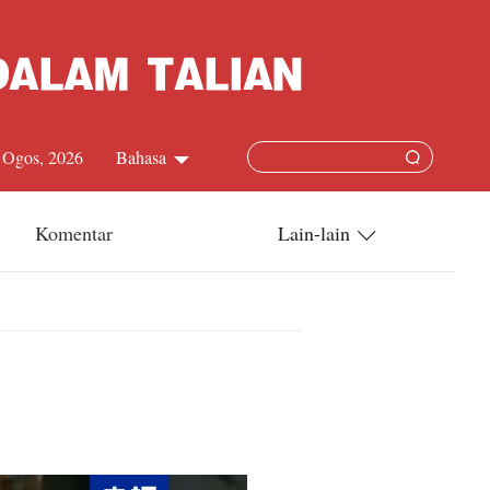
8 Ogos, 2026
Bahasa
中文简体
Komentar
Lain-lain
English
China-ASEAN
日本語
China-Dunia
Français
Terkini
Español
Русский