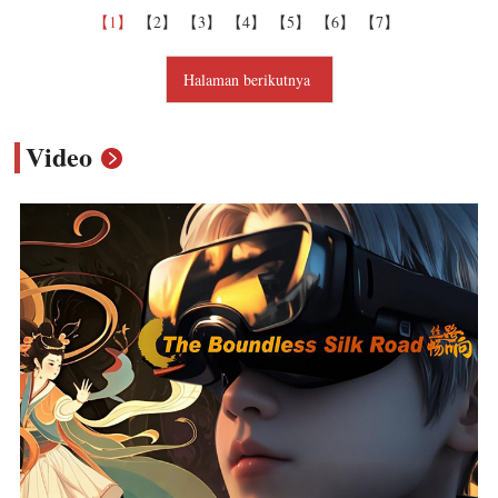
【1】
【2】
【3】
【4】
【5】
【6】
【7】
Halaman berikutnya
Video