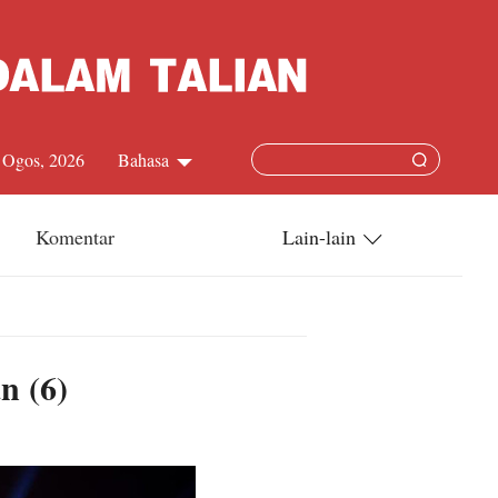
 Ogos, 2026
Bahasa
中文简体
Komentar
Lain-lain
English
China-ASEAN
日本語
China-Dunia
n (6)
Français
Terkini
Español
Русский