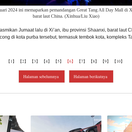
ruari 2024 ini memaparkan pemandangan Great Tang All Day Mall di Xi
barat laut China. (Xinhua/Liu Xiao)
mikan Jumaat lalu di Xi’an, ibu provinsi Shaanxi, barat laut 
ncong di kota purba tersebut, termasuk tembok kota, kompleks
【1】
【2】
【3】
【4】
【5】
【6】
【7】
【8】
【9】
【10】
Halaman sebelumnya
Halaman berikutnya