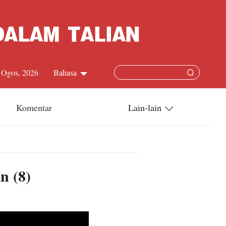
 Ogos, 2026
Bahasa
中文简体
Komentar
Lain-lain
English
China-ASEAN
日本語
China-Dunia
n (8)
Français
Terkini
Español
Русский