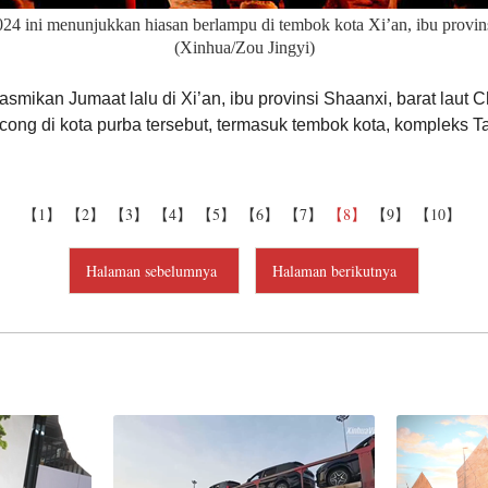
024 ini menunjukkan hiasan berlampu di tembok kota Xi’an, ibu provins
(Xinhua/Zou Jingyi)
mikan Jumaat lalu di Xi’an, ibu provinsi Shaanxi, barat laut 
ncong di kota purba tersebut, termasuk tembok kota, kompleks
【1】
【2】
【3】
【4】
【5】
【6】
【7】
【8】
【9】
【10】
Halaman sebelumnya
Halaman berikutnya